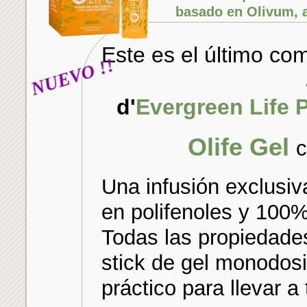
basado en Olivum, a
06 6549 7280
Este es el último co
!!
NUEVO
d'
Evergreen Life 
Olife Gel
c
Una infusión exclusiva
en polifenoles y 100%
Todas las propiedades
stick de gel monodos
práctico para llevar a