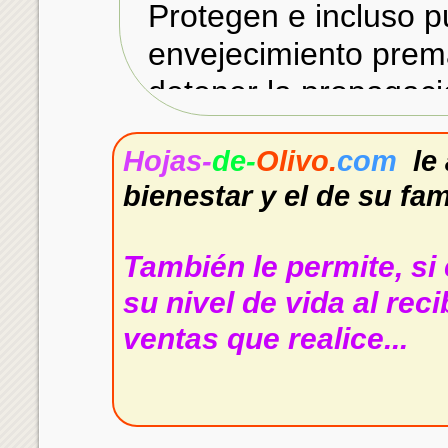
Protegen e incluso p
envejecimiento prem
detener la propagaci
polifenoles en estos 
Hojas-
de-
Olivo.
com
le
proteger contra las i
bienestar y el de su fa
Los beneficios de 
También le permite, si
A continuación 
su nivel de vida al rec
haciendo clic en
ventas que realice...
- Eficacia del extract