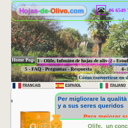
Hojas-
de-
Olivo.
com
06 6549 
Home Page
1 - Olife, Infusión de hojas de olivo
2 - Estud
5 - FAQ - Preguntas - Respuestas
6- 
Cómo convertirse en d
FRANÇAIS
ESPAñOL
ITALIANO
Per migliorare la qualità 
y a sus seres queridos
Para mejorar su
Olife
,
un conc
Llámame : J