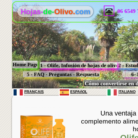
Hojas-
de-
Olivo.
com
06 6549 
Home Page
1 - Olife, Infusión de hojas de olivo
2 - Estud
5 - FAQ - Preguntas - Respuestas
6- 
Cómo convertirse en d
FRANÇAIS
ESPAñOL
ITALIANO
Una ventaja 
complemento alimen
h