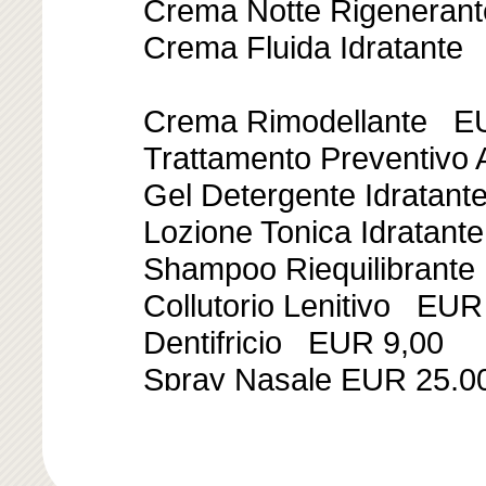
Crema Notte Rigeneran
Crema Fluida Idratant
Detalles y precios
OL
Crema Rimodellante E
extraído de las ho
Trattamento Preventivo
encon
Gel Detergente Idratan
Lozione Tonica Idratan
A continuación, ha
Shampoo Riequilibrant
Collutorio Lenitivo EUR
Olife
basado en Olivum, 
Dentifricio EUR 9,00
Evergreen Life Produc
Spray Nasale EUR 25,0
Crema Mani EUR 15,00
Spray Gola EUR 29,00
El Ministerio de Sanidad (