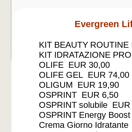
Crème visage 24h à la te
qui hydrate la peau en l'a
;
Evergreen Lif
vieillissemen
- Olicat 50 ml
KIT BEAUTY ROUTINE
Aliment complémentaire in
KIT IDRATAZIONE PR
général du chat adulte. O
OLIFE EUR 30,00
OLIVUM®
OLIFE GEL EUR 74,00
-
Olidog 500 ml
OLIGUM EUR 19,90
Aliment complémentaire in
OSPRINT EUR 6,50
général des chiens adult
OSPRINT solubile EUR 
90% d' OLIVUM®
OSPRINT Energy Boost
Crema Giorno Idratant