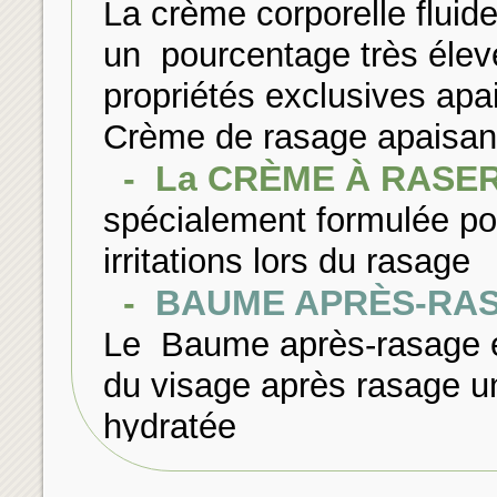
La crème corporelle fluid
un pourcentage très élev
propriétés exclusives apa
Crème de rasage apaisan
- La CRÈME À RASER
spécialement formulée pou
irritations lors du rasage
-
BAUME APRÈS-RASA
Le Baume après-rasage é
du visage après rasage u
hydratée
-
Crème Anti-Âge 24h